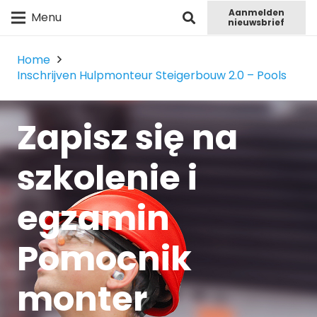
Aanmelden
Menu
nieuwsbrief
Home
Inschrijven Hulpmonteur Steigerbouw 2.0 – Pools
Zapisz się na
szkolenie i
egzamin
Pomocnik
monter